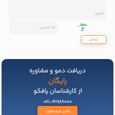
ارسال
دریافت دمو و مشاوره
رایگان
از کارشناسان پافکو
021-41986000
تکمیل فرم مشاوره