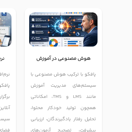
هوش مصنوعی در آموزش
نر
پافکو با ترکیب هوش مصنوعی با
سیستم‌های مدیریت آموزش
پافکو
مانند LMS و TMS، امکاناتی
برگز
همچون تولید خودکار محتوا،
آنلای
تحلیل رفتار یادگیرندگان، ارزیابی
سیستم
پیشرفت، تصحیح آزمون‌های
فضای 