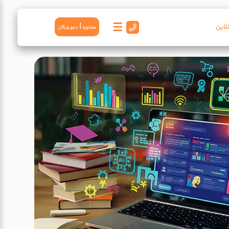
☰
|
لاین
مشاوره
دمو رايگان