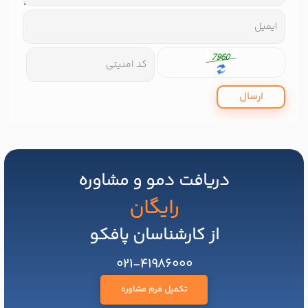
ارسال
دریافت دمو و مشاوره
رایگان
از کارشناسان پافکو
021-41986000
تکمیل فرم مشاوره