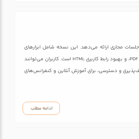
درتمند برای جلسات مجازی ارائه می‌دهد. این نسخه شامل ابزارهای
پیشرفته‌ای مانند مدیریت بهتر layoutها، پشتیبانی از محتوای چندرسانه‌ای مانند MP4 و PDF، و بهبود رابط کاربری HTML است. کاربران می‌توانند
br بهره‌مند شوند. این نسخه با تمرکز بر انعطاف‌پذیری و دسترسی، برای آموزش آنلاین و کنفرانس‌های
ادامه مطلب