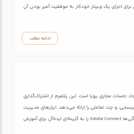
یچ کس برای اجرای یک وبینار خودکار به موفقیت آمیز بودن آن
ادامه مطلب
نوعی برای ایجاد جلسات مجازی پویا است. این پلتفرم از اشتراک‌گذاری
مانند وایت‌برد، نظرسنجی، و چت تعاملی را ارائه می‌دهد. ابزارهای مدیریت
جلسات، مانند کنترل دسترسی و ردیابی تعامل شرکت‌کنندگان، به میزبانان کمک می‌کند تا جلسات مؤثری برگزار کنند. این ویژگی‌ها Adobe Connect را به گزینه‌ای ایده‌آل برای آموزش