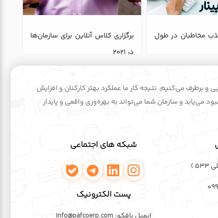
9 نکته برای جذب مخاطبان در طول 
برگزاری کلاس آنلاین برای سازمان‌ها 
در 2021
ایی و برطرف می‌کنیم. نتیجه کار ما عملکرد بهتر کارکنان و افزایش
د می‌یابد و سازمان شما می‌تواند به بهره‌وری واقعی و پایدار
شبکه های اجتماعی
۵۳ )
اینستاگرام پافکو
لینکدین پافکو
تلگرام پافکو
واتساپ پافکو
۰۹
پست الکترونیک
ایمیل پافکو: info@pafcoerp.com