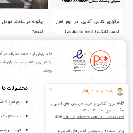
برگزاری کلاس آنلاین در نرم افزار 
ادوب کانکت ( adobe connect )
کنیم؟ 
ما با بیش از 2 ده
بهره‌وری واقعی در سازمان شماس
برسد.
لینک های مفید
محصولات ما
وبلاگ
نرم افزار کلا
درباره ما
سیستم مدیر
اخبار پافکو
خرید سرویـس