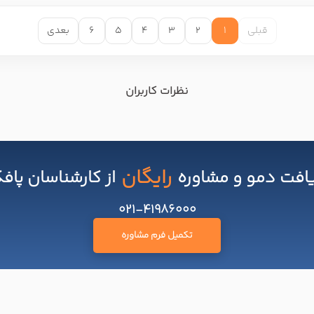
قبلی
1
2
3
4
5
6
بعدی
نظرات کاربران
رایگان
افت دمو و مشاوره
از کارشناسان پاف
021-41986000
تکمیل فرم مشاوره