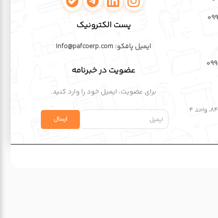
اینستاگرام پافکو
لینکدین پافکو
تلگرام پافکو
واتساپ پافکو
۰۹
پست الکترونیک
ایمیل پافکو: info@pafcoerp.com
۰۹
عضویت در خبرنامه
برای عضویت، ایمیل خود را وارد کنید.