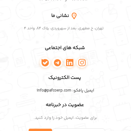
نشانی ما
تهران، خ مطهری، بعد از سهروردی، پلاک ۸۴، واحد ۴
شبکه های اجتماعی
اینستاگرام پافکو
لینکدین پافکو
تلگرام پافکو
واتساپ پافکو
پست الکترونیک
ایمیل پافکو: info@pafcoerp.com
عضویت در خبرنامه
برای عضویت، ایمیل خود را وارد کنید.