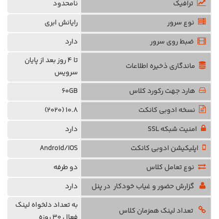
ترافیک
نامحدود
نوع سرور
رایانش ابری
ضبط روی سرور
دارد
تا 4 روز بعد از پایان
ماندگاری ذخیره اطلاعات
سرویس
هارد جهت رکورد کلاس
60GB
نسخه ادوبی کانکت
10.8 (2020)
امنیت شبکه SSL
دارد
اپلیکیشن ادوبی کانکت
Android/IOS
نوع تعامل کلاس
دو طرفه
گزارش حضور و غیاب خودکار در پنل
دارد
به تعداد دلخواه
لینک
تعداد لینک همزمان کلاس
فعال
30 روزه