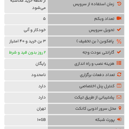
از لحظه خرید محاسبه
زمان استفاده از سرویس
می‌شود
تعداد وبکم
5
تحویل سرویس
خودکار و آنی
پافکوبن ( بن تخفیف )
3 بن خرید و 40 امتیاز
گارانتی عودت وجه
2 روز بدون قید و شرط
هزینه نصب و راه اندازی
رایگان
تعداد دفعات برگزاری
نامحدود
کنترل پنل اختصاصی
دارد
پشتیبانی از طریق تیکت
دارد
محل سرور ادوبی کانکت
تهران
پورت شبکه
10GB