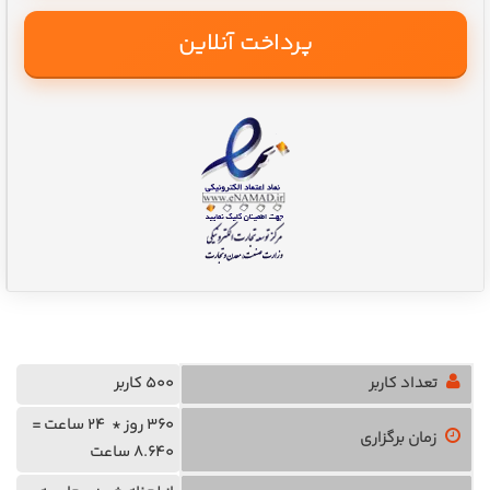
پرداخت آنلاین
تعداد کاربر
500 کاربر
360 روز * 24 ساعت =
زمان برگزاری
8.640 ساعت