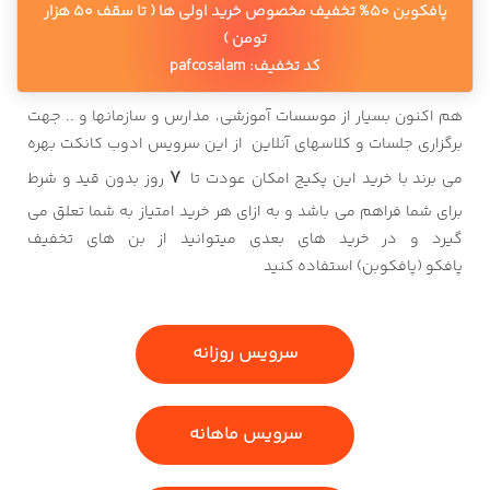
پافکوبن 50% تخفیف مخصوص خرید اولی ها ( تا سقف 50 هزار
تومن )
کد تخفیف: pafcosalam
هم اکنون بسیار از موسسات آموزشی، مدارس و سازمانها و .. جهت
برگزاری جلسات و کلاسهای آنلاین از این سرویس ادوب کانکت بهره
7
می برند با خرید این پکیج امکان عودت تا
روز بدون قید و شرط
برای شما فراهم می باشد و به ازای هر خرید امتیاز به شما تعلق می
گیرد و در خرید های بعدی میتوانید از بن های تخفیف
پافکو (پافکوبن) استفاده کنید
سرویس روزانه
سرویس ماهانه