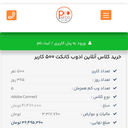
ورود به پنل کاربری / ثبت نام
خرید کلاس آنلاین ادوب کانکت 500 کاربر
تعداد کاربر:
500 نفر
تعداد روز :
365 روز
تعداد وب کم همزمان :
5
نوع کلاس :
Adobe Connect
مبلغ :
41,472,000 تومان
مالیات و عوارض :
3,317,760
تومان
مبلغ نهایی :
36,495,360
تومان