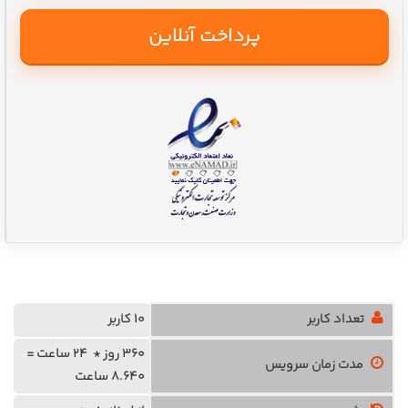
پرداخت آنلاین
تعداد کاربر
10 کاربر
360 روز * 24 ساعت =
مدت زمان سرویس
8.640 ساعت