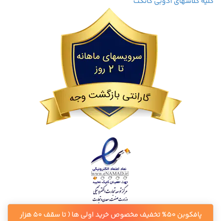
کلیه کلاسهای ادوبی کانکت
پافکوبن 50% تخفیف مخصوص خرید اولی ها ( تا سقف 50 هزار