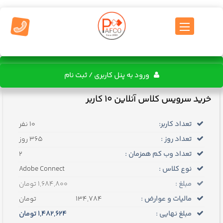
ورود به پنل کاربری / ثبت نام
خرید سرویس کلاس آنلاین 10 کاربر
تعداد کاربر:
10 نفر
تعداد روز :
365 روز
تعداد وب کم همزمان :
2
نوع کلاس :
Adobe Connect
مبلغ :
1,684,800 تومان
مالیات و عوارض :
134,784
تومان
مبلغ نهایی :
1,482,624
تومان