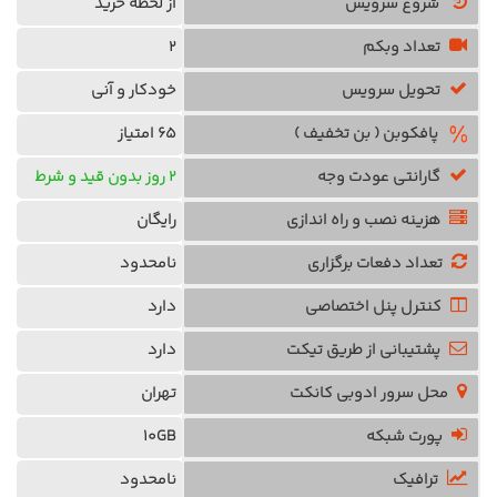
شروع سرویس
از لحظه خرید
تعداد وبکم
2
تحویل سرویس
خودکار و آنی
پافکوبن ( بن تخفیف )
65 امتیاز
گارانتی عودت وجه
2 روز بدون قید و شرط
هزینه نصب و راه اندازی
رایگان
تعداد دفعات برگزاری
نامحدود
کنترل پنل اختصاصی
دارد
پشتیبانی از طریق تیکت
دارد
محل سرور ادوبی کانکت
تهران
پورت شبکه
10GB
ترافیک
نامحدود