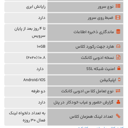
نوع سرور
رایانش ابری
ضبط روی سرور
دارد
تا 4 روز بعد از پایان
ماندگاری ذخیره اطلاعات
سرویس
هارد جهت رکورد کلاس
10GB
نسخه ادوبی کانکت
10.8 (2020)
امنیت شبکه SSL
دارد
اپلیکیشن
Android/IOS
نوع تعامل کلا س ادوبی کانکت
دو طرفه
گزارش حضور و غیاب خودکار در پنل
دارد
به تعداد دلخواه
لینک
تعداد لینک همزمان کلاس
فعال 30 روزه