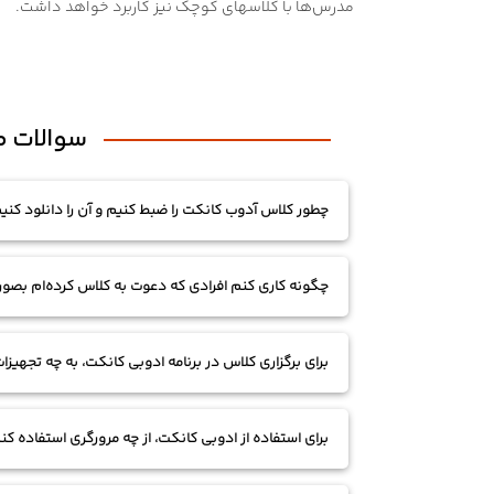
مدرس‌ها با کلاسهای کوچک نیز کاربرد خواهد داشت.
سوالات مت
چطور کلاس آدوب کانکت را ضبط کنیم و آن را دانلود کنی
برای ضبط جلسات مجازی، 4 روش به شما پیشنهاد می‌دهیم:
چگونه کاری کنم افرادی که دعوت به کلاس کرده‌ام بصو
1. استفاده از پلاگین ضبط که روی مرورگر کروم نصب می‌شوند:
برای برگزاری کلاس در برنامه ادوبی کانکت، به چه تجهیزات 
اگر از مرورگر برای ورود به کلاسهای ادوبی کانکت
شود. روی آیکون ادیت کلیک کنید و در صفحه باز شده، به زبانه Edit Information بروید. در این قسمت می‌توانید تنظیماتِ مربوط به دست
1 و 2: فقط کاربرانی که در پنل اضافه شده‌اند، می‌توانند وارد کلاس شوند.
لپ تاپ/کامپیوتر/تبلت یا موبایل (توجه: نرم‌افزار دارای APP ان
برای استفاده از ادوبی کانکت، از چه مرورگری استفاده ک
میکروفون/ هدست و webcam در صورت نیاز
شوند.
پس از ورود به کلاس ادوبی، این افزونه را باز کنی
4: هر شخصي كه url جلسه را داشته باشد، می‌تواند وارد کلاس اداب کانکت شود. در واقع، کلاس به روی همه باز است.