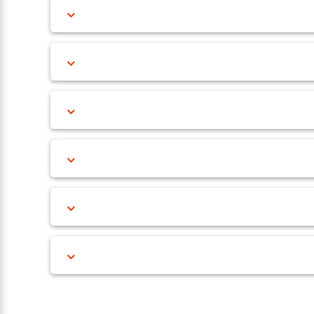
گوشه بالا سمت راست قرار دارد توجه كنيد. اگر اين آنتن
پیش می‌آید. برای رفع آن، كافيست از حرف"ي" عربي استفاده کنید. برای
ل چت فارسی شما رفع می‌شود.
ه است.
ان، بیش از حد مجاز استفاده شود، قطع و وصلی‌های بسیاری