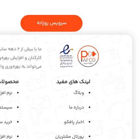
سرویس روزانه
ما با بیش 
کارکنان و افزایش بهره‌
می‌تواند به بهره‌وری وا
لینک های مفید
محصولات
وبلاگ
نرم افز
“Settings”
یا میتوانید از آیکون منو بر روی
کلیک ن
درباره ما
سیستم 
اخبار پافکو
خرید س
پورتال مشتریان
نرم افز