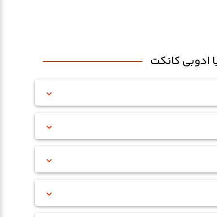
با ادوبی کانکت
ی من»، روی «پنل مدیریت کلاس» کلیک کنید. در بخش Home، ماوس را روی کلاس مربوطه نگه دارید تا آیکون ادیت (نمادِ یک مداد) ظاهر
‌ مي‌توانند وارد كلاس ادوبی كانكت شوند: • كاربرانِ ثبت‌شده در پنل • مهمان‌هايي (guest) كه درخواست ورود مي‌دهند و پس از تاييد شما مي‌توانند وارد كلاس