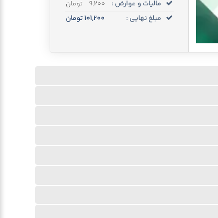
مالیات و عوارض :
9,200
تومان
مبلغ نهایی :
101,200
تومان