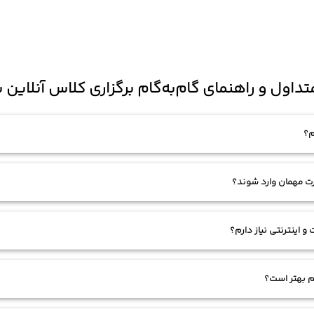
داول و راهنمای گام‌به‌گام برگزاری کلاس آنلاین 
م؟
رت مهمان وارد شوند؟
در داخل پنل کاربری، در قسمت «سرویس ها
و اینترنتی نیاز دارم؟
 استفاده می‌کنید، این روش بهترین گزینه است
.
رسی و ورودِ کاربران را تغییر دهید.
دروید و IOS می باشد)
دانلود افزونه ضبط
3: افرادی كه در اين حالت،
نم بهتر است؟
د و مطابق با شكل هاي زير عمل كنيد: