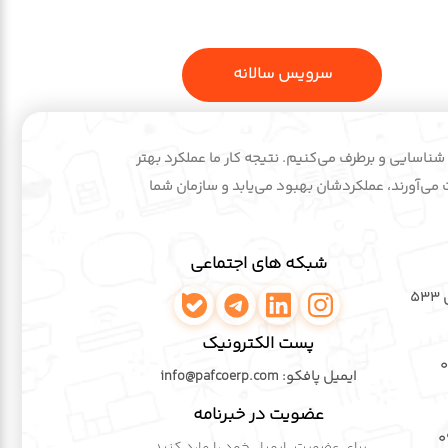
سرویس سالانه
یق شناسایی و برطرف می‌کنیم. نتیجه کار ما عملکرد بهتر
 می‌آورند، عملکردشان بهبود می‌یابد و سازمان شما
شبکه های اجتماعی
( داخلی ۵۳۳
اینستاگرام پافکو
لینکدین پافکو
تلگرام پافکو
واتساپ پافکو
پست الکترونیک
ایمیل پافکو: info@pafcoerp.com
عضویت در خبرنامه
۰