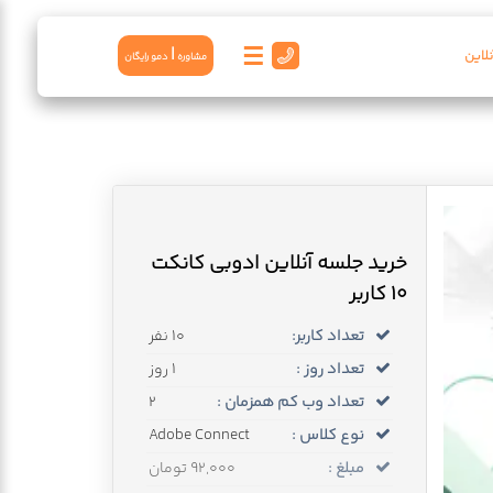
☰
|
لاین
مشاوره
دمو رايگان
خرید جلسه آنلاین ادوبی کانکت
10 کاربر
تعداد کاربر:
10 نفر
تعداد روز :
1 روز
تعداد وب کم همزمان :
2
نوع کلاس :
Adobe Connect
مبلغ :
92,000 تومان