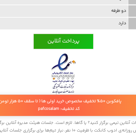
دو طرفه
دارد
پرداخت آنلاین
پافکوبن 50% تخفیف مخصوص خرید اولی ها ( تا سقف 50 هزار تومن )
کد تخفیف: pafcosalam
ات آنلاین تیمی برگزار کنید؟ یا گاها، لازم است، جلسات هیئت مدیره آنلاین بر
افزار ادوبی کانکت، برای شما ساخته شده است. سرویس روزانه‌ی ادوب کانکت با