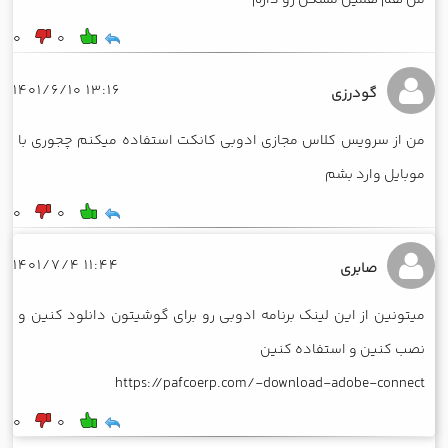
من هم همین مشکل رو دارم
0
0
13:16 1401/6/10
گودرزی
من از سرویس کلاس مجازی ادوبی کانکت استفاده میکنم چجوری با
موبایل وارد بشم
0
0
11:44 1401/7/4
صابری
میتونین از این لینک برنامه ادوبی رو برای گوشیتون دانلود کنین و
نصب کنین و استفاده کنین
https://pafcoerp.com/-download-adobe-connect
0
0