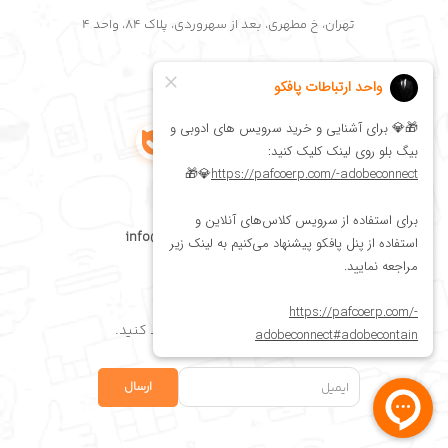
تهران، خ مطهری، بعد از سهروردی، پلاک ۸۴، واحد ۴
شبکه های اجتماعی
اینستاگرام پافکو
لینکدین پافکو
تلگرام پافکو
واتساپ پافکو
پست الکترونیک
ایمیل پافکو: info@pafcoerp.com
عضویت در خبرنامه
برای عضویت، ایمیل خود را وارد کنید.