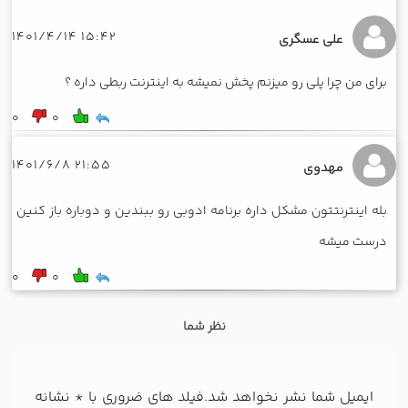
15:42 1401/4/14
علی عسگری
برای من چرا پلی رو میزنم پخش نمیشه به اینترنت ربطی داره ؟
0
0
21:55 1401/6/8
مهدوی
بله اینترنتتون مشکل داره برنامه ادوبی رو ببندین و دوباره باز کنین
درست میشه
0
0
نظر شما
ایمیل شما نشر نخواهد شد.فیلد های ضروری با
*
نشانه