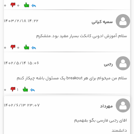
0
0
14:22 1403/2/18
سمیه کیانی
سلام.آموزش ادوبی کانکت بسیار مفید بود.متشکرم
0
0
15:06 1402/5/14
رجبی
سلام من میخوام برای هر breakout یک مسئول باشه چیکار کنم
0
1
23:07 1402/6/13
مهرداد
اقای رجبی فارسی بگو بفهمیم
دانشمند