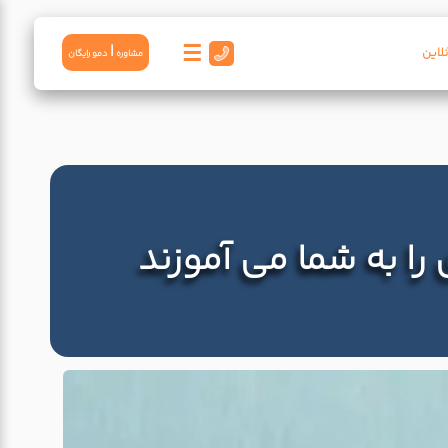
☰
|
لاین
مشاوره
دمو رايگان