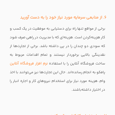
نویسنده : رعنا فعال
امتیاز :
2
0
تعداد مشاهده : 7004 بار
مشاهده نظرات کاربران
نظرات کاربران
17:24 1399/12/23
مرجاااان