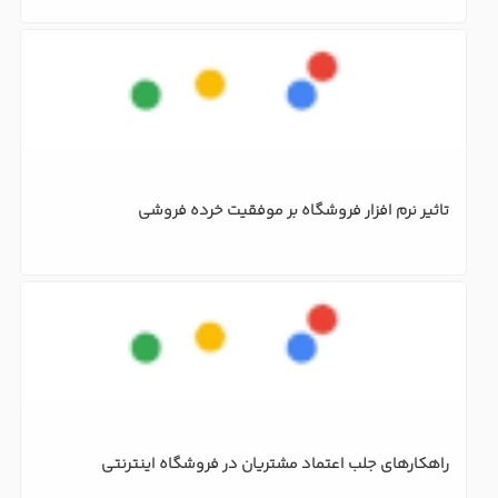
محصولات ما
نرم افزار کلاس آنلاین
سیستم مدیریت آموزش
خرید سرویـس کلاس آنلاین
نرم افزار هوش مصنوعی در آموزش AI
نرم افزار آمـوزش مجـازی هوشـمند LMS
نـرم افـزارهای مدیریــت آمـوزش دانـشگـاه
تلفن های پشتیبانی
۰۲۱-۴۱۹۸۶۰۰۰ ( داخلی ۱۲۱ )
و
( داخلی ۵۳۳ )