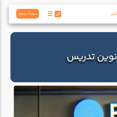
☰
|
لاین
مشاوره
دمو رايگان
نوین تدریس