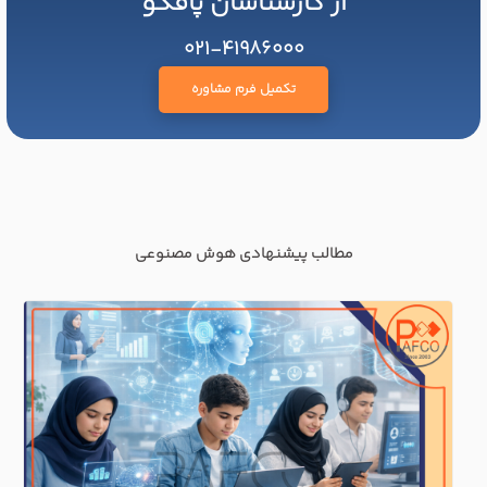
از کارشناسان پافکو
021-41986000
تکمیل فرم مشاوره
مطالب پیشنهادی هوش مصنوعی