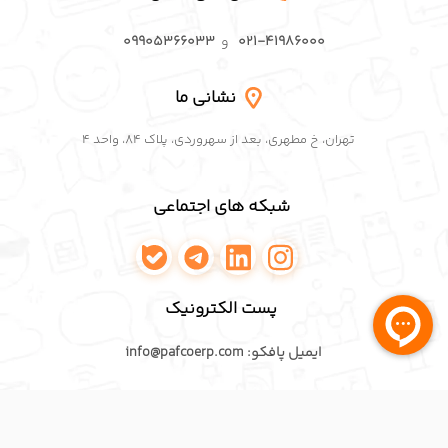
نشانی ما
تهران، خ مطهری، بعد از سهروردی، پلاک ۸۴، واحد ۴
شبکه های اجتماعی
اینستاگرام پافکو
لینکدین پافکو
تلگرام پافکو
واتساپ پافکو
پست الکترونیک
ایمیل پافکو: info@pafcoerp.com
عضویت در خبرنامه
برای عضویت، ایمیل خود را وارد کنید.