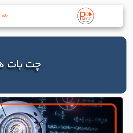
خانه
چت بات هو