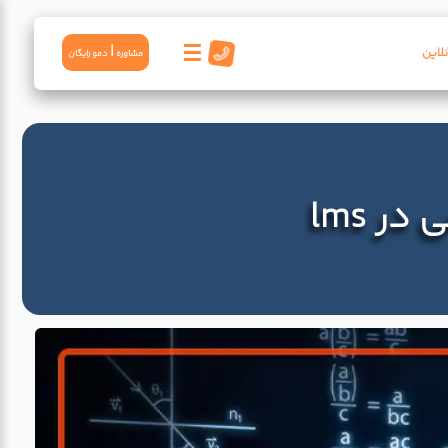
☰
|
لاین
مشاوره
دمو رايگان
 lms