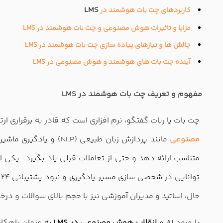
LMS
کاربردهای چت بات هوشمند در
مزایا و تاثیرات هوش مصنوعی و چت بات هوشمند در LMS
چالش ها و نیازهای پیاده سازی چت بات هوشمند در LMS
آینده چت بات های هوشمند و هوش مصنوعی در LMS
مفهوم و تعریف چت بات هوشمند در LMS
چت بات یا ربات گفتگو، نرم افزاری است که قادر به برقراری ا
مصنوعی
مانند پردازش زبان طبیعی (
NLP
) و یادگیری ماشین
متناسب ارائه دهد و حتی از تعاملات قبلی یاد بگیرد. یکی
ت
حال، اساتید و مدیران آموزشی نیز با حجم بالای سوالات و د
با ورود AI و
انقلاب هوش مصنوعی در LMS
به عنوان راهکا