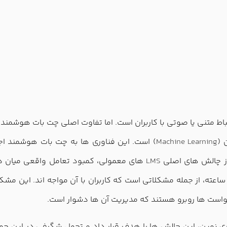
رتباط متنی یا صوتی با کاربران است. اما تفاوت اصلی چت بات هوشمند
 (
Machine Learning
) است. این فناوری ها به چت بات هوشمند اجا
 از چالش های اصلی
LMS
های معمولی، کمبود تعامل واقعی میان د
وانایی در شخصی سازی مسیر یادگیری و نبود پشتیبانی 24 ساعته، از جمله مشکلاتی است که کاربر
رخواست ها روبرو هستند که مدیریت آن ها دشوار است.
ری نوین، این چالش ها را هدف قرار داد و تحول شگرفی در این ح