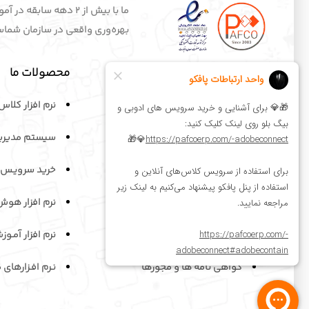
ما با بیش از 2 دهه 
بهره‌وری واقعی در سازمان شماست.
لینک های مفید
محصولات ما
وبلاگ
نرم افزار کلاس
درباره ما
سیستم مدیری
اخبار پافکو
خرید سرویـس 
پورتال مشتریان
نرم افزار هوش
دعوت به همکاری
نرم افزار آمـوز
گواهی نامه ها و مجوزها
نـرم افـزارهای