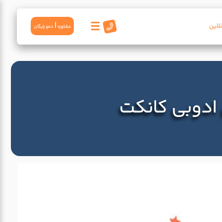
☰
|
لاین
مشاوره
دمو رايگان
 ادوبی کانکت