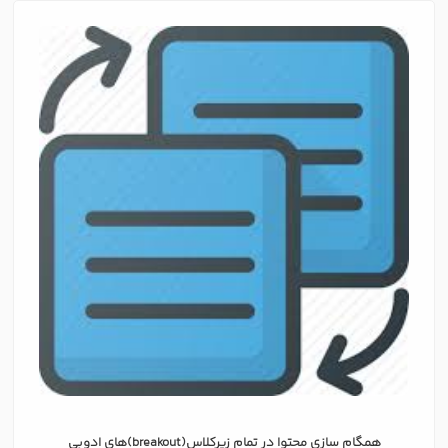
همگام سازی محتوا در تمام زیرکلاس(breakout)های ادوبی