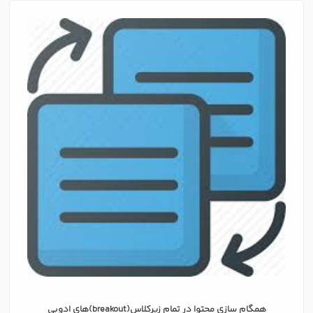
همگام سازی محتوا در تمام زیرکلاس(breakout)های ادوبی