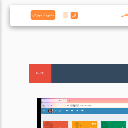
☰
|
لاین
مشاوره
دمو رايگان
10:53