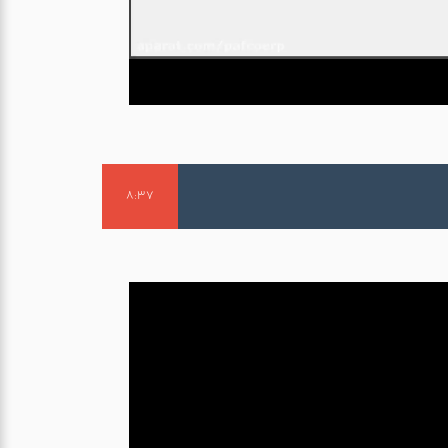
y
V
i
d
e
8:37
o