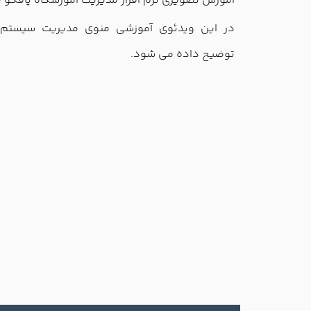
آموزش تصويري نرم افزار مديريت آموزشگاه پافکو (
در این ویدئوی آموزشی منوی مدیریت سیستم ن
توضیح داده می شود.