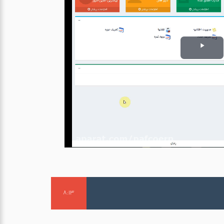
P
l
a
y
V
i
d
e
8:13
o