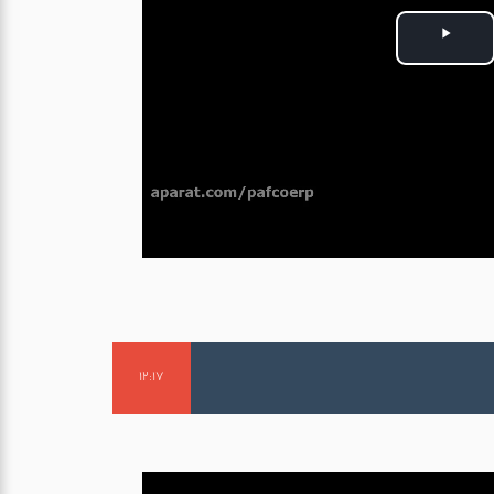
P
l
a
y
V
i
d
e
12:17
o