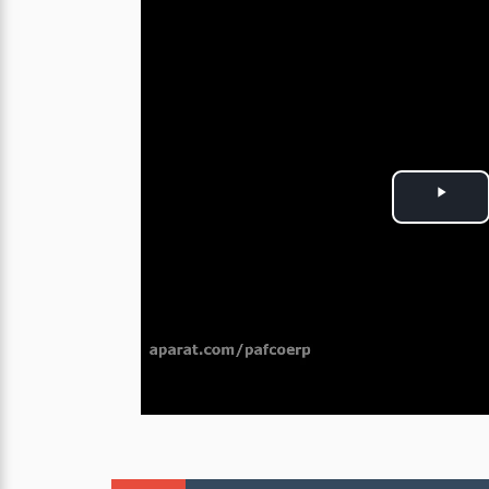
P
l
a
y
V
i
d