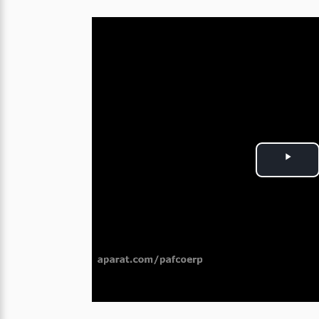
P
l
a
y
V
i