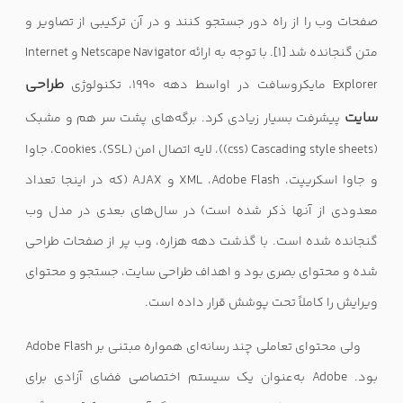
صفحات وب را از راه دور جستجو کنند و در آن ترکیبی از تصاویر و
متن گنجانده شد
[1]
. با توجه به ارائه
Netscape Navigator
و
Internet
طراحی
Explorer
مایکروسافت در اواسط دهه 1990، تکنولوژی
سایت
پیشرفت بسیار زیادی کرد. برگه‌های پشت سر هم و مشبک
((css) Cascading style sheets)
، لایه اتصال امن
(SSL)
،
Cookies
، جاوا
و جاوا اسکریپت،
Adobe Flash
،
XML
و
AJAX
(که در اینجا تعداد
معدودی از آنها ذکر شده است) در سال‌های بعدی در مدل وب
گنجانده شده است. با گذشت دهه هزاره، وب پر از صفحات طراحی
شده و محتوای بصری بود و اهداف طراحی سایت، جستجو و محتوای
ویرایش را کاملاً تحت پوشش قرار داده است.
ولی محتوای تعاملی چند رسانه‌ای همواره مبتنی بر
Adobe Flash
بود.
Adobe
به‌عنوان یک سیستم اختصاصی فضای آزادی برای