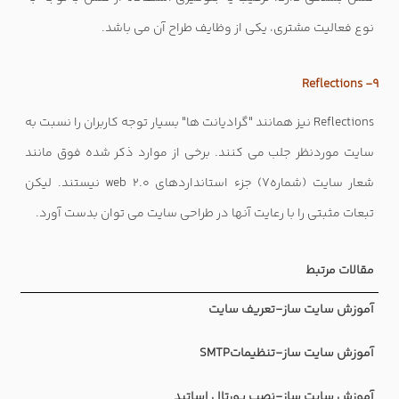
نوع فعالیت مشتری، یکی از وظایف طراح آن می باشد.
9- Reflections
Reflections نیز همانند "گرادیانت ها" بسیار توجه کاربران را نسبت به
سایت موردنظر جلب می کنند. برخی از موارد ذکر شده فوق مانند
شعار سایت (شماره7) جزء استانداردهای web 2.0 نیستند. لیکن
تبعات مثبتی را با رعایت آنها در طراحی سایت می توان بدست آورد.
مقالات مرتبط
آموزش سایت ساز-تعریف سایت
آموزش سایت ساز-تنظیمات
SMTP
آموزش سایت ساز-نصب پورتال اساتید