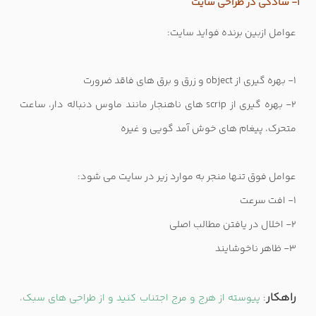
1- سادگی در طراحی سایت
عوامل ازبین برنده فواید سایت:
1- بهره گیری از object و زرق و برق های فاقد ضرورت
2- بهره گیری از scrip های ناهنجار مانند ماوس دنباله دار، ساعت
متحرک، پیغام های خوش آمد گویی و غیره
عوامل فوق تنها منجر به موارد زیر در سایت می شود:
1- افت سرعت
2- اخلال در یافتن مطالب اصلی
3- ظاهر ناخوشایند
راهکار
:
پیوسته از هرج و مرج اجتناب کنید و از طراحی های سبک،