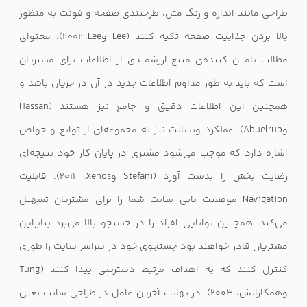
طراحی مانند اندازه و رنگ متن، طرح­بندی صفحه و فونت به منظور
بالا بردن جذابیت صفحه تکیه کنند (
Lee
و
Lee
،۲۰۰۳). محتوای
مطالب تامین کننده‌ی منبع ارزشمندی از اطلاعات برای مشتریان
است که باید به طور مداوم اطلاعات جدید در آ‌ن در جریان باشد و
همچنین این اطلاعات دقیق و جامع نیز هستند (
Hassan
و
Abuelrub
). عملکرد وبسایت نیز به مجموعه‌ای از توابع و خواص
اشاره دارد که موجب می‌شود مشتری در پایان کار خود نتیجه‌ای
رضایت بخش را بدست آورد (
Stefani
و
Xenos
، ۲۰۱۱). قابلیت
Navigation‌
موقعیت ­یابی سایت شما را برای مشتریان تسهیل
می‌کند، همچنین توانایی افراد را در جستجو بالا می‌برد بنابراین
مشتریان قادر خواهند بود جستجوی خود در سراسر سایت را طوری
کنترل کنند که به اهداف مرتبط دسترسی پیدا کنند (
Tung
وهمکارانش، ۲۰۰۳). در نهایت آخرین عامل در طراحی سایت یعنی