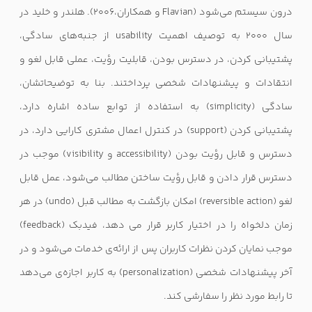
درون سیستم می‌شود (
Flavian
و همکاران،۲۰۰۶). هلندر و خلید در
سال ۲۰۰۰ به توصیف اهمیت
usability
از جنبه‌های سادگی،
پشتیبانی کردن، در دسترس بودن، قابلیت رؤیت، عملی قابل لغو و
انتقادات و پیشنهادات شخصی پرداختند. بنا به توضیحاتشان،
سادگی (
simplicity
) به استفاده از توابع ساده اشاره دارد،
پشتیبانی کردن (
support
) در کنترل اعمال مشتری کارایی دارد،‌ در
دسترس و قابل رؤیت بودن (
accessibility
و
visibility
) موجب در
دسترس قرار دادن و قابل رؤیت ساختن مطالب می‌شود، عمل قابل
لغو (
reversible action
) امکان بازگشت به مطالب قبل (
undo
) در هر
زمان دلخواه را در اختیار کاربر قرار می دهد، فیدبک (
feedback
)
موجب نمایان کردن نظرات کاربران پس از ارائه‌ی خدمات می‌شود و در
آخر پیشنهادات شخصی (
personalization
) به کاربر اجازه‌ی می‌دهد
تا رابط مورد نظر را سفارشی کند.