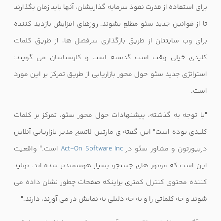
برای استفاده از قدرت نفوذ سرمایه گذاریشان، آنها باید زمان بگذارند
تا از قوانین جدید سئو مطلع بشوند. روزهای افزایش بازدید کننده
برای وب سایتتان از طریق بارگذاری سرفصل ها، از طریق کلمات
کلیدی خیلی وقت است گذشته است و کارشناسان می گویند:
استراتژی جدید سئو حول محور بازاریابی از طریق تمرکز بر این مورد
است.
"با توجه به گذشته، پیشنهادات حول محور سئو، تمرکز بر کلمات
کلیدی بوده است" این گفته ی مارتین لاتسچ مدیر بازاریابی آنلاین
دربیورتون و مشاور سئو در
Act-On Software Inc
است." واقعیت
این است که موتور های جستجو بسیار هوشمندتر شده اند. تولید
کننده محتوی کنترل کمتری براینکه صفحات چطور نشان داده می
شوند و چه کلماتی را و به چه دلیلی به نمایش در می آورند، دارند."