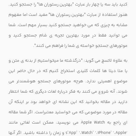
کنید باید سه یا چهار بار عبارت "بهترین رستوران ها" را جستجو کنید.
هنوز استفاده از عبارت "بهترین رستوران ها" مفید است اما مفهوم
مشابه به چیزی که می خواهید جستجو کنید بسیار مهم است. شما
می توانید فقط در مورد بهترین تجربه ی شام جستجو کنید و
موتورهای جستجو خواسته ی شما را فراهم می کنند".
به علاوه لاتسچ می گوید: "درگذشته ما میخواستیم از بدنه ی متن و
یا متا دیتا ها کلمات کلیدی استخراج کنیم که در حال حاضر این
موضوع اهمیتی ندارد. هرچه موتورهای جستجو هوشمندتر می
شوند، آنه شروع می کنند به فکر درباره لغات دیگری که شما انتطار
دارید در مقاله بخوانید که این نشانه ای خواهد بود بر اینکه آن
مقاله در مورد موضوعی که می خواستید معتبراست. اگر شما مقاله
ای راجع به
Apple Watch
می نویسید، ممکن است لغاتی مانند
‘
Apple
،
’ ‘
iPhone
،
’ ‘
Watch
،
’ ‘
App
s’
و زمان را داشته باشید. اگر آنها