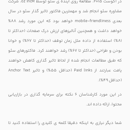
در آگوست 2015، مطالعه روی آینده ی سئو توسط
M
oz Inc
، شرکت
مشاوره سئو انجام شد و مهمترین فاکتور تاثیر گذار سئو در سال
بعدی
mobile-friendliness
خواهد بود که این مورد رشد 88%
خواهد داشت و همچنین آنالیزهای ارزش درک صفحات (حداکثر تا
81%) استفاده از داده مثل زمان توقف (حداکثر تا 67%) و خوانا
بودن و طراحی (حداکثر تا 67%) رشد خواهند کرد. فاکتورهای سئو
که طبق مطالعات انجام شده از لحاظ تاثیر گذاری کاهش خواهند
یافت عبارتند از
Paid links
(حداقل 55%) و تاثیر
Anchor Text
(حداقل 49%).
در این مورد کارشناسان 6 نکته برای سرمایه گذاری در بازاریابی
محتوا، ارائه داده اند.
شما دیگر نیازی به اینکه دقیقا کلمه ی کلیدی را استفاده کنید تا