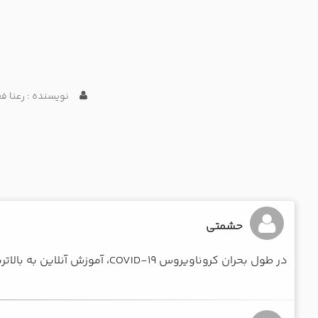
نویسنده : رعنا ف
حشمتی
در طول بحران کروناویروس COVID-19، آموزش آنلاین به بالاترین سطح استفاده در بین کاربران رسید