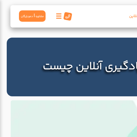
☰
|
لاین
مشاوره
دمو رايگان