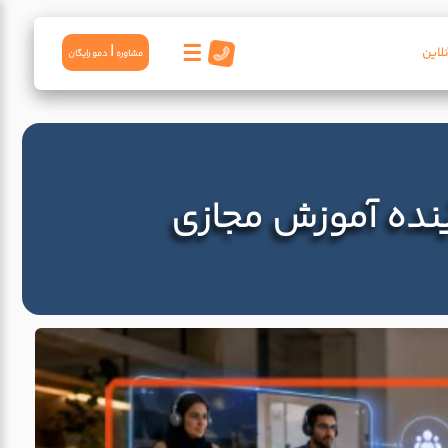
☰
|
لاین
مشاوره
دمو رايگان