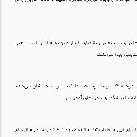
رکت می‌کند. چنین رشدی برای یک بازار نرم‌افزاری، نشانه‌ای از تقاضای پایدار و رو به افزایش است؛ یعنی
بازار Corporate LMS نیز رشد قابل توجه داشته است؛ بخشی که پیش‌بینی شده بین سال‌های 2024 تا 2030 با نرخ رشد سالانه حدود 23.8 درصد توسعه پیدا کند. این عدد نشان می‌دهد
یکی از بخش‌های جذاب در آمارهای رشد LMS، سهم بالای منطقه آسیا-اقیانوسیه در توسعه این بازار است. در برخی پیش‌بینی‌ها برای این منطقه رشد سالانه حدود 34.2 درصد در سال‌های