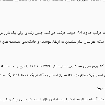
بازار جهانی LMS بین سال‌های 2025 تا 2030 با نرخ رشد سالانه مرکب حدود 19.9 درصد ح