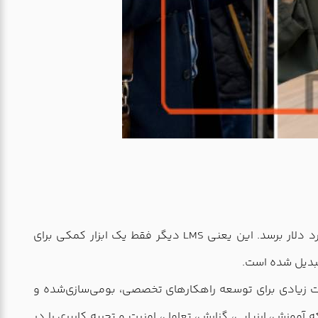
ارزش بازار جهانی LMS در سال 2025 حدود 28.58 میلیارد دلار برآورد شده و انتظار می‌رود تا سال 2030 به حدود 70.83 میلیارد دلار برسد. این یعنی LMS دیگر فقط یک ابزار کمکی برای
تبدیل شده است.
 نرم‌افزاری هم یک پیام مهم دارد: بازار LMS هنوز اشباع نشده و فرصت زیادی برای توسعه راهکارهای تخصصی، بومی‌سازی‌شده و
موزش، ارزیابی، گزارش، تعامل، امنیت و تجربه کاربری را در