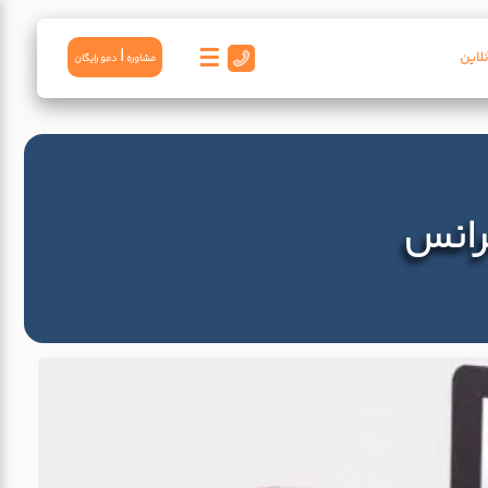
☰
|
لاین
مشاوره
دمو رايگان
رانس