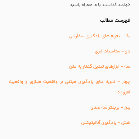
خواهد گذاشت. با ما همراه باشید.
فهرست مطالب
یک - تجربه های یادگیری سفارشی
دو – محاسبات ابری
سه – ابزارهای تبدیل گفتار به متن
چهار – تجربه های یادگیری مبتنی بر واقعیت مجازی و واقعیت
افزوده
پنج – پرینتر سه بعدی
شش – یادگیری آنالیتیکس