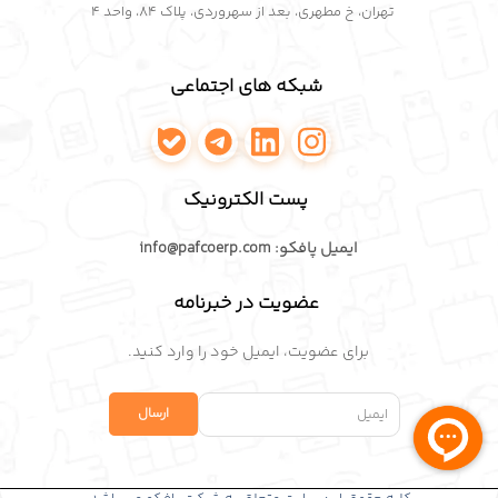
تهران، خ مطهری، بعد از سهروردی، پلاک ۸۴، واحد ۴
شبکه های اجتماعی
اینستاگرام پافکو
لینکدین پافکو
تلگرام پافکو
واتساپ پافکو
پست الکترونیک
ایمیل پافکو: info@pafcoerp.com
عضویت در خبرنامه
برای عضویت، ایمیل خود را وارد کنید.