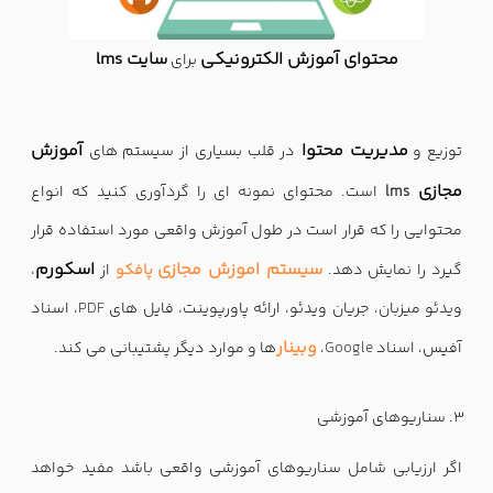
محتوای آموزش الکترونیکی
سایت lms
برای
مدیریت محتوا
آموزش
توزیع و
در قلب بسیاری از سیستم های
مجازی
lms
است. محتوای نمونه ای را گردآوری کنید که انواع
محتوایی را که قرار است در طول آموزش واقعی مورد استفاده قرار
سیستم اموزش مجازی
اسکورم
گیرد را نمایش دهد.
پافکو
از
،
ویدئو میزبان، جریان ویدئو، ارائه پاورپوینت، فایل های
PDF
، اسناد
وبینار
آفیس، اسناد
Google
،
ها و موارد دیگر پشتیبانی می کند.
سناریوهای آموزشی
اگر ارزیابی شامل سناریوهای آموزشی واقعی باشد مفید خواهد