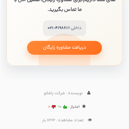
های شما داریم.برای مشاوره رایگان، همین الان با
ما تماس بگیرید.
داخلی 116
021-41986
دریافت مشاوره رایگان
نویسنده : شرکت پافکو
امتیاز :
10
0
تعداد مشاهده : 11262 بار