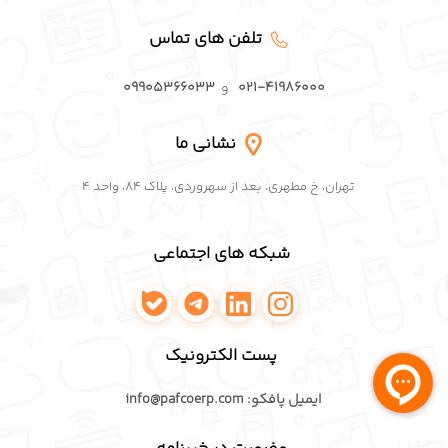
تلفن های تماس
۰۲۱-۴۱۹۸۶۰۰۰
و
۰۹۹۰۵۳۶۶۰۳۳
نشانی ما
تهران، خ مطهری، بعد از سهروردی، پلاک ۸۴، واحد ۴
شبکه های اجتماعی
اینستاگرام پافکو
لینکدین پافکو
تلگرام پافکو
واتساپ پافکو
پست الکترونیک
ایمیل پافکو: info@pafcoerp.com