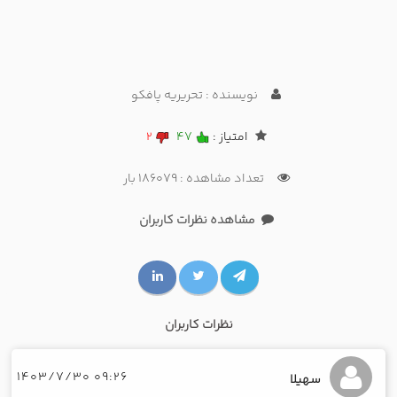
نویسنده : تحریریه پافکو
امتیاز :
47
2
تعداد مشاهده : 186079 بار
مشاهده نظرات کاربران
نظرات کاربران
09:26 1403/7/30
سهیلا