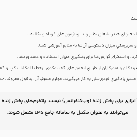
محتوای چندرسانه‌ای نظیرِ ویدیو، آزمون‌های کوتاه و تکالیف.
 و سرپرستیِ میزان دسترسیِ آن‌ها به منابع آموزشی شما.
ملکرد، و استخراجِ گزارش‌ها برای رهگیریِ میزان استفاده و دستاوردها.
ندگان و آموزگاران از طریقِ انجمن‌های گفت‌وگوی برخط یا امکاناتِ گپ‌ و گ
یرِ یادگیریِ فردی‌شان به کار می‌گیرند. مواردِ مصرفِ آن، به‌قول معروف، حد
ش مجازی (LMS) استاندارد، صرفاً ابزاری برای پخش زنده (وب‌کنفرانس) نیست. پلتفرم‌
می‌توانند به عنوان مکمل به سامانه جامع LMS متصل شوند.