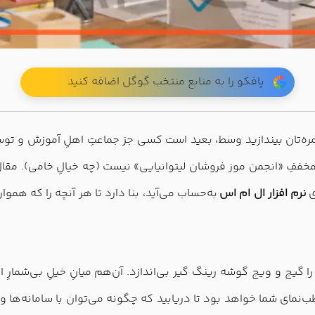
پافکو را به منابع منتخب گوگل اضافه کنید
مخففِ «انجمن موز فروشان لیتوانیایی» نیست (چه خیالِ خامی). مقالِ ا
ی
نرم‌ افزار ال ام اس
به‌حساب می‌‌آید، بنا دارد تا هر آنچه را که همو
ا گیج و ویج گوشه رینگ گیر بی‌اندازد. آن‌هم میانِ خیلِ بی‌شمار
قطب‌نمای شما خواهد بود تا دریابید که چگونه می‌توان با سامانه‌ها 