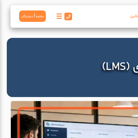
☰
|
لاین
مشاوره
دمو رايگان
L)