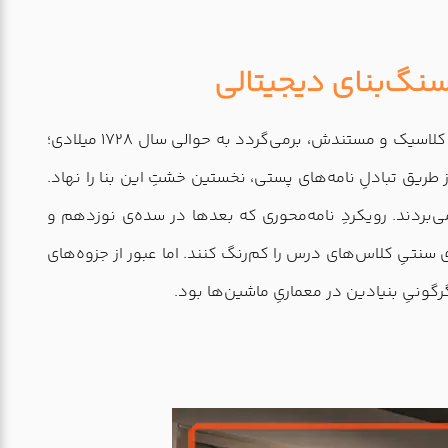
سنگ‌بنای دیجیتالی
مفهومِ «آموزش از راه دور» فرسنگ‌ها پیش از ولادتِ اولین کامپیوترها، در بطنِ تمدنِ مکتوب بشری در جریان بوده است. شکلِ کلاسیک و مستندش، برمی‌گردد به حوالی سال ۱۷۲۸ میلادی؛
طریق تبادلِ نامه‌های پستی، نخستین خشتِ این بنا را نهاد.
می‌بردند. رویکردِ نامه‌محوری که بعدها در سده‌ی نوزدهم و
ی سنتیِ کلاس‌های درس را کم‌رنگ کنند. اما عبور از جزوه‌های
گونیِ بنیادین در معماریِ ماشین‌ها بود.