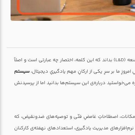
» (LMS) را که در میانه‌ی گفت و گوهای‌ روزمره‌تان بیندازید وسط، بعید است کسی جز جماعتِ اهلِ آموزش و توسعه (L&D) بداند که این کلمه، اختصار چه عبارتی‌ است و اصلاً
مروزِ ما بر سرِ یکی از ارکانِ مهم یادگیریِ دیجیتال،
سیستم
اره می‌خواستید درباره‌ی این سیستم‌ها بدانید اما از پرسیدنش
ِ امکانات، اصطلاحاتِ غامضِ فنّی و توصیه‌های ضدونقیض، که
و نرم‌افزارهای مدیریت یادگیری، استعدادهای نهفته‌ی کارکنان