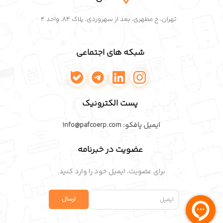
تهران، خ مطهری، بعد از سهروردی، پلاک ۸۴، واحد ۴
شبکه های اجتماعی
اینستاگرام پافکو
لینکدین پافکو
تلگرام پافکو
واتساپ پافکو
پست الکترونیک
ایمیل پافکو: info@pafcoerp.com
عضویت در خبرنامه
برای عضویت، ایمیل خود را وارد کنید.