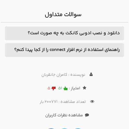
سوالات متداول
دانلود و نصب ادوبی کانکت به چه صورت است؟
دانلود و نصب ادوبی کانکت در آدرس زیر به طور کامل توضیح
راهنمای استفاده از نرم افزار connect را از کجا پیدا کنم؟
داده شده است: https://pafcoerp.com/-get-started-
شرکت پافکو راهنمای ادوبی کانکت را به صورت جامع تولید و
adobe-connect
منتشر کرده است، به لینک زیر مراجعه نمایید:
نویسنده : کامران جانقربان
https://pafcoerp.com/-adobe-connect-learn-center
امتیاز :
51
5
تعداد مشاهده : 200771 بار
مشاهده نظرات کاربران