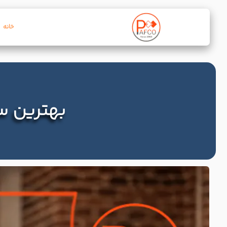
خانه
بهترین س