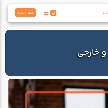
☰
|
لاین
مشاوره
دمو رايگان
و خارجی