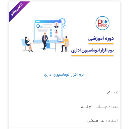
نرم افزار اتوماسیون اداری
101
کد :
1جلسه
تعداد جلسات :
ندا ملکی
استاد :