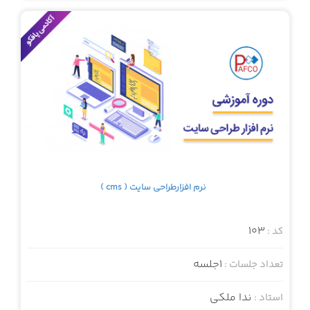
نرم افزارطراحی سایت ( cms )
103
کد :
1جلسه
تعداد جلسات :
ندا ملکی
استاد :