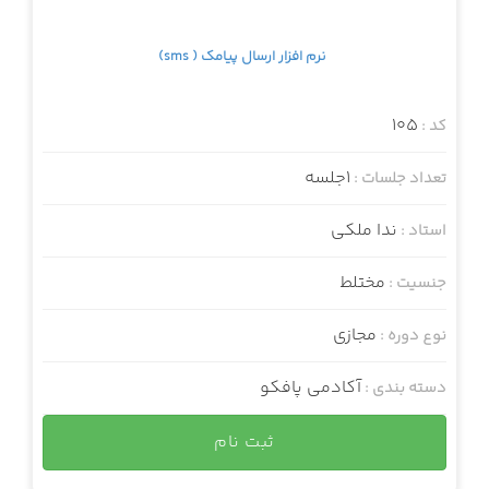
نرم افزار ارسال پیامک ( sms)
105
کد :
1جلسه
تعداد جلسات :
ندا ملکی
استاد :
مختلط
جنسیت :
مجازی
نوع دوره :
آکادمی پافکو
دسته بندی :
ثبت نام