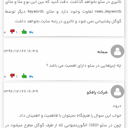
تاثیری در سئو نخواهد گذاشت. دقت کنید که بین این نوع متا و متای
news_keywords تفاوت وجود دارد و متای keywords دیگر توسط
گوگل پشتیبانی نمی شود و تاثیری در رتبه سایت نخواهد داشت.
0
1
16:38 1396/12/22
سمانه
چه چیزهایی در سئو دارای اهمیت می باشد ؟
0
1
16:39 1396/12/26
شرکت پافکو
درود.
جواب این سوال را هیچگاه نمیتوان با قاطعیت و اطمینان داد .
چون در سئو (SEO) الگوریتمهایی که از طرف گوگل مطرح میشود در