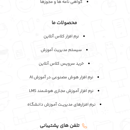
محصولات ما
نرم افزار کلاس آنلاین
سیستم مدیریت آموزش
خرید سرویـس کلاس آنلاین
نرم افزار هوش مصنوعی در آموزش AI
نرم افزار آمـوزش مجـازی هوشـمند LMS
نـرم افـزارهای مدیریــت آمـوزش دانـشگـاه
تلفن های پشتیبانی
۰۲۱-۴۱۹۸۶۰۰۰ ( داخلی ۱۲۱ )
و
( داخلی ۵۳۳ )