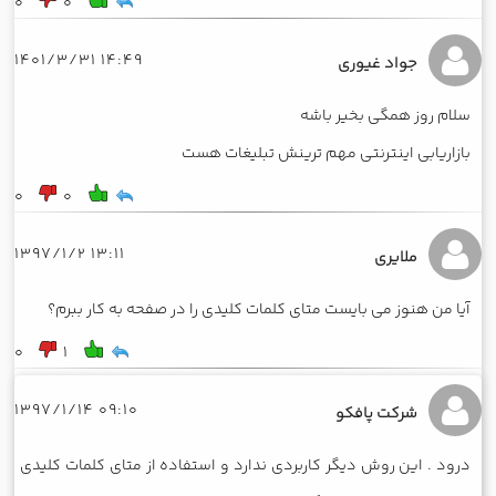
0
0
14:49 1401/3/31
جواد غیوری
سلام روز همگی بخیر باشه
بازاریابی اینترنتی مهم ترینش تبلیغات هست
0
0
13:11 1397/1/2
ملایری
آیا من هنوز می بایست متای کلمات کلیدی را در صفحه به کار ببرم؟
0
1
09:10 1397/1/14
شرکت پافکو
درود . این روش دیگر کاربردی ندارد و استفاده از متای کلمات کلیدی