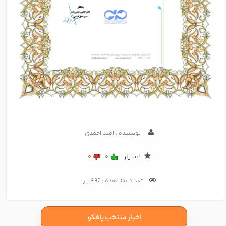
نویسنده : امید احمدی
امتیاز :
0
0
تعداد مشاهده : 496 بار
اخبار منتخب پافکو