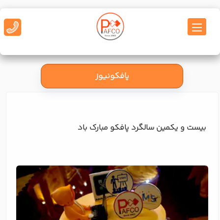
پافکونیوز
بیست و یکمین سالگرد پافکو مبارک باد