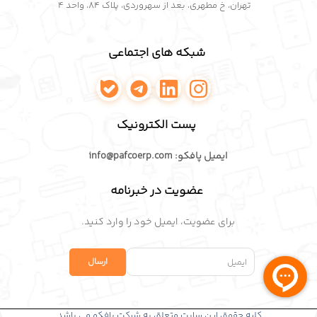
تهران، خ مطهری، بعد از سهروردی، پلاک ۸۴، واحد ۴
شبکه های اجتماعی
اینستاگرام پافکو
لینکدین پافکو
تلگرام پافکو
واتساپ پافکو
پست الکترونیک
ایمیل پافکو: info@pafcoerp.com
عضویت در خبرنامه
برای عضویت، ایمیل خود را وارد کنید.
كلیه حقوق این سایت متعلق به شركت پافكو می باشد.