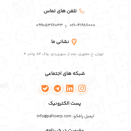
تلفن های تماس
۰۲۱-۴۱۹۸۶۰۰۰
و
۰۹۹۰۵۳۶۶۰۳۳
نشانی ما
تهران، خ مطهری، بعد از سهروردی، پلاک ۸۴، واحد ۴
شبکه های اجتماعی
اینستاگرام پافکو
لینکدین پافکو
تلگرام پافکو
واتساپ پافکو
پست الکترونیک
ایمیل پافکو: info@pafcoerp.com
عضویت در خبرنامه