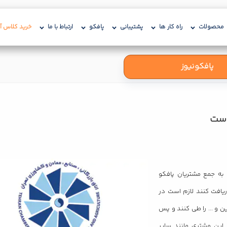
محصولات
راه کار ها
پشتیبانی
پافکو
ارتباط با ما
خرید کلاس آن
پافکونیوز
وست
طی قراردادی به جمع مشتریان پافکو
ریافت کنند لازم است در
ن آنلاین و ... را طی کنند و پس
م این مشتری مانند سایر