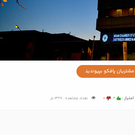
مشتریان پافکو بپیوندید
امتیاز :
2
0
تعداد مشاهده : 1367 بار