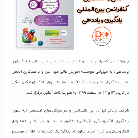
چهاردهمین کنفرانس ملی و هشتمین کنفرانس بین‌المللی «یادگیری و
یاددهی» به میزبانی موسسه آموزش عالی مهر البرز و با همکاری انجمن
علمی یادگیری الکترونیکی (یادا)، با شعار به سوی یادگیری الکترونیکی
در تاریخ 13 و 14 ام اسفند 1399 به صورت کاملا آنلاین برگزار شد.
شرکت پافکو نیز در این کنفرانس و در میزگردهای تخصصی «به سوی
یادگیری الکترونیکی اثربخش» حضور داشت و در بخش «محتوای
الکترونیکی؛ واکاوی ابعاد فناورانه، پداگوژیک، تجاری» به ارائه‌ی موضوع