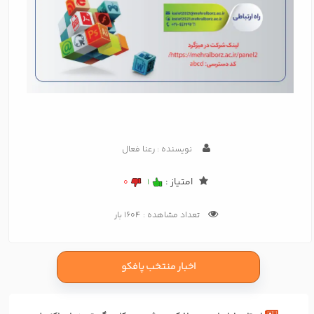
نویسنده : رعنا فعال
امتیاز :
0
1
تعداد مشاهده : 1604 بار
اخبار منتخب پافکو