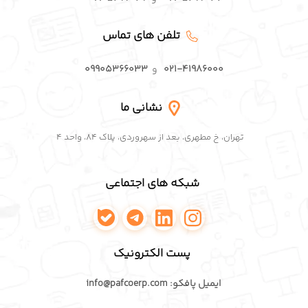
تلفن های تماس
۰۲۱-۴۱۹۸۶۰۰۰
و
۰۹۹۰۵۳۶۶۰۳۳
نشانی ما
تهران، خ مطهری، بعد از سهروردی، پلاک ۸۴، واحد ۴
شبکه های اجتماعی
اینستاگرام پافکو
لینکدین پافکو
تلگرام پافکو
واتساپ پافکو
پست الکترونیک
ایمیل پافکو: info@pafcoerp.com