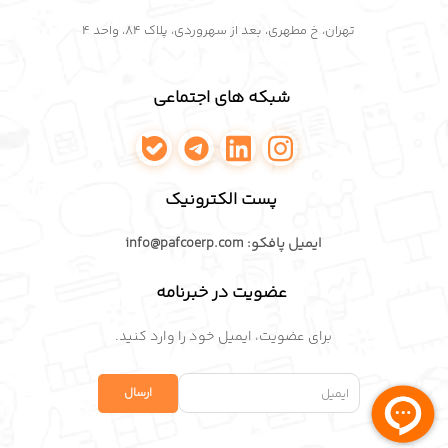
تهران، خ مطهری، بعد از سهروردی، پلاک ۸۴، واحد ۴
شبکه های اجتماعی
اینستاگرام پافکو
لینکدین پافکو
تلگرام پافکو
واتساپ پافکو
پست الکترونیک
ایمیل پافکو: info@pafcoerp.com
عضویت در خبرنامه
برای عضویت، ایمیل خود را وارد کنید.