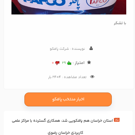
با تشکر
نویسنده : شرکت پافکو
امتیاز :
0
29
تعداد مشاهده : 2404 بار
اخبار منتخب پافکو
استان خراسان هم پافکویی شد: همکاری‌ گسترده با مراکز علمی
کاربردی خراسان رضوی