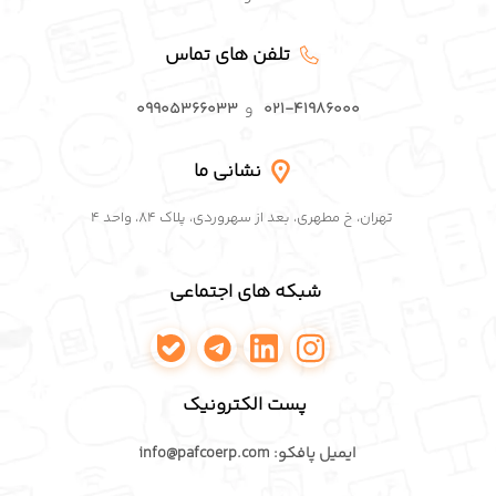
تلفن های تماس
۰۲۱-۴۱۹۸۶۰۰۰
و
۰۹۹۰۵۳۶۶۰۳۳
نشانی ما
تهران، خ مطهری، بعد از سهروردی، پلاک ۸۴، واحد ۴
شبکه های اجتماعی
اینستاگرام پافکو
لینکدین پافکو
تلگرام پافکو
واتساپ پافکو
پست الکترونیک
ایمیل پافکو: info@pafcoerp.com