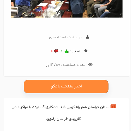
نویسنده : امید احمدی
امتیاز :
0
4
تعداد مشاهده : 14750 بار
اخبار منتخب پافکو
استان خراسان هم پافکویی شد: همکاری‌ گسترده با مراکز علمی
کاربردی خراسان رضوی