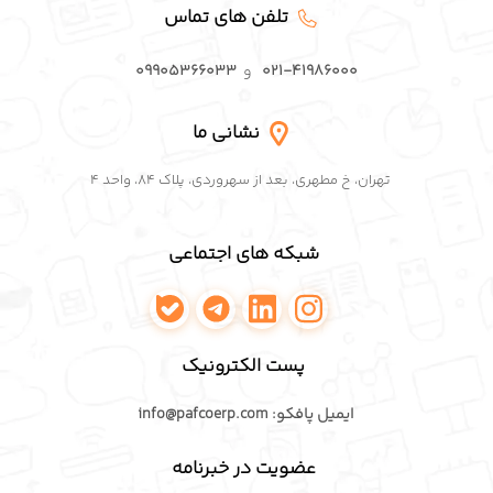
تلفن های تماس
۰۲۱-۴۱۹۸۶۰۰۰
و
۰۹۹۰۵۳۶۶۰۳۳
نشانی ما
تهران، خ مطهری، بعد از سهروردی، پلاک ۸۴، واحد ۴
شبکه های اجتماعی
اینستاگرام پافکو
لینکدین پافکو
تلگرام پافکو
واتساپ پافکو
پست الکترونیک
ایمیل پافکو: info@pafcoerp.com
عضویت در خبرنامه